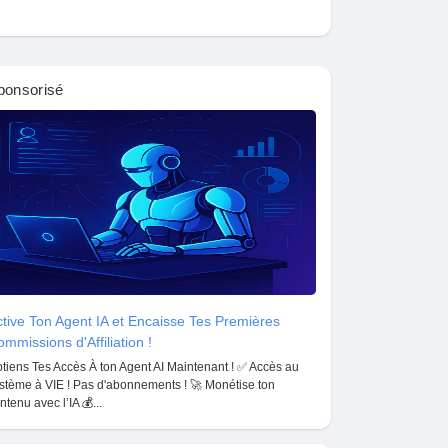
ponsorisé
tive Ton Agent IA et Encaisse Tes Premières
mmissions d'Affiliation !
tiens Tes Accès À ton Agent AI Maintenant ! ✅ Accès au
stème à VIE ! Pas d'abonnements ! 🚀 Monétise ton
ntenu avec l’IA 💰...