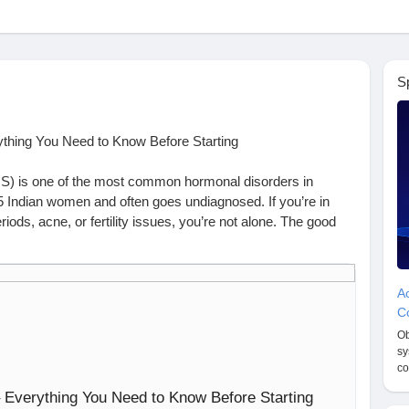
S
thing You Need to Know Before Starting
) is one of the most common hormonal disorders in
 5 Indian women and often goes undiagnosed. If you’re in
riods, acne, or fertility issues, you’re not alone. The good
vely with the right care and lifestyle changes.
Ac
alance that affects how the ovaries work. Your body may
Co
e hormone), which disrupts ovulation. While the name
Ob
with PCOS has them. Instead, symptoms often include:
sy
co
 Everything You Need to Know Before Starting
ight