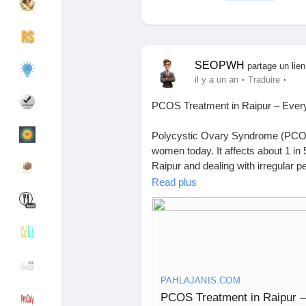
Découvrir Groupes
Mes groupes
SEOPWH
partage un lien
·
·
il y a un an
Traduire
PCOS Treatment in Raipur – Every
Découvrir Pages
Pages aimées
Polycystic Ovary Syndrome (PCOS
women today. It affects about 1 in
Raipur and dealing with irregular pe
Articles populaires
Découvrir les articles
news? PCOS can be managed effecti
Read plus
What is PCOS?
Financement
Mon financement
PCOS is caused by a hormonal imb
produce too much androgen (a mal
mentions cysts, not every woman 
Offres
Mes Offres
1. Irregular or missed periods
PAHLAJANIS.COM
2. Acne or oily skin
PCOS Treatment in Raipur –
3. Weight gain or trouble losing we
Emplois
Mes emplois