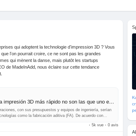
S
prises qui adoptent la technologie d'impression 3D ? Vous
 que l'on pourrait croire, ce ne sont pas les grandes
mes qui mènent la danse, mais plutôt les startups
O de MadeInAdd, nous éclaire sur cette tendance
t.
on dont l'innovation vient souvent des plus petits acteurs,
'autres hésitent. Vous avez un petit projet ou une idée ?
Ku
 le pas et d'embrasser la technologie !
Las empresas que adoptan la impresión 3D más rápido no son las que uno esperaría
c
raciones, con sus presupuestos y equipos de ingeniería, serían
pe
cnologías como la fabricación aditiva (FA). De acuerdo con
, ocurre más bien lo cont
·
5k vue
·
0 avis
/www.3dnatives.com/es/empresas-que-adoptan-la-impresion-
A