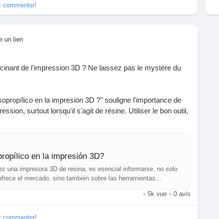
et commenter!
ups
#Technologie
#Entrepreneuriat
e un lien
cinant de l'impression 3D ? Ne laissez pas le mystère du
 isopropílico en la impresión 3D ?" souligne l'importance de
sion, surtout lorsqu'il s'agit de résine. Utiliser le bon outil,
mauvais choix peut gâcher l'ensemble de l'expérience ! ☕️
liger ce détail au début de mon aventure en impression 3D.
tes et une imprimante à nettoyer comme un chantier après
propílico en la impresión 3D?
ez una impresora 3D de resina, es esencial informarse, no solo
ofrece el mercado, sino también sobre las herramientas
ique, c'est garantir des impressions impeccables. Qui aurait
dos de impresión mejores.
·
5k vue
·
0 avis
être une partie intégrante du fun ?
et commenter!
st un incontournable pour vos projets d'impression :