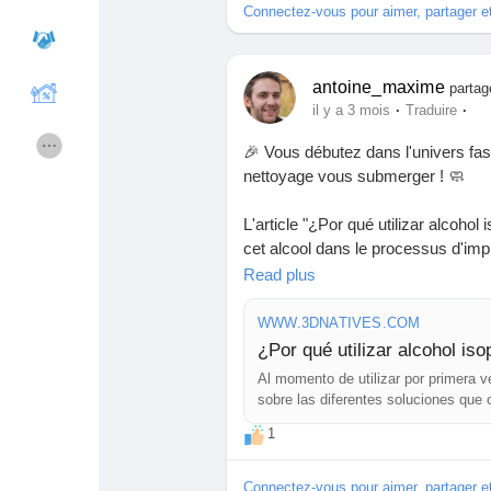
Connectez-vous pour aimer, partager 
#Impression3D
#Innovation
#Start
Cours
Mes cours
antoine_maxime
partag
·
·
il y a 3 mois
Traduire
Forums
Film
🎉 Vous débutez dans l'univers fas
nettoyage vous submerger ! 🧼
Jeux
Développeurs
L'article "¿Por qué utilizar alcohol
cet alcool dans le processus d'impres
c'est comme choisir son café : un 
Read plus
Récompenses
Entreprises locales
J'ai moi-même fait l'erreur de nég
WWW.3DNATIVES.COM
Résultat ? Des impressions collan
¿Por qué utilizar alcohol iso
Runsound music
La silver économie
une tempête ! 🔧
Al momento de utilizar por primera v
sobre las diferentes soluciones que 
Investir dans de l'alcool isopropyl
indispensables para obtener resulta
Affiliation Matrice 3x9
Récompenses
1
cru que le nettoyage pouvait aussi 
Connectez-vous pour aimer, partager 
👉 Découvrez pourquoi cet alcool e