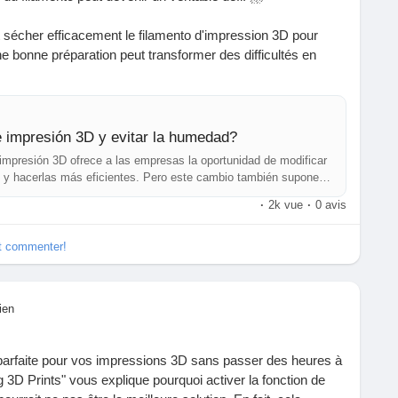
 sécher efficacement le filamento d'impression 3D pour
ne bonne préparation peut transformer des difficultés en
'amélioration. J'ai moi-même rencontré des problèmes
urmonter a boosté ma créativité et ma productivité !
votre passion pour l'impression 3D. C'est le moment de
 impresión 3D y evitar la humedad?
r dans de nouveaux défis ! 💪
 impresión 3D ofrece a las empresas la oportunidad de modificar
 y hacerlas más eficientes. Pero este cambio también supone
https://www.3dnatives.com/es/como-secar-el-filamento-de-
3D puede ser complejo
·
2k vue
·
0 avis
120242/
et commenter!
ologie
#Créativité
#DéveloppementPersonnel
ien
 parfaite pour vos impressions 3D sans passer des heures à
ng 3D Prints" vous explique pourquoi activer la fonction de