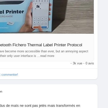
etooth Fichero Thermal Label Printer Protocol
s have become more accessible than ever, but an annoying aspect
 their only user interface is …read more
·
3k vue
·
0 avis
et commenter!
en
dus de maïs ne sont pas jetés mais transformés en