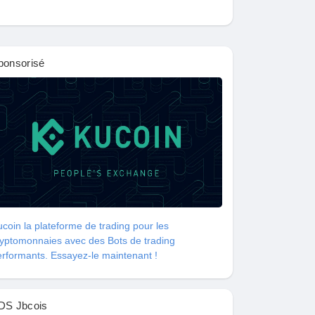
ponsorisé
coin la plateforme de trading pour les
ryptomonnaies avec des Bots de trading
rformants. Essayez-le maintenant !
DS Jbcois