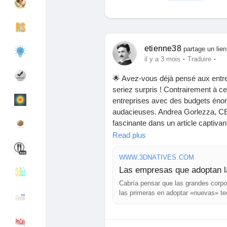
Découvrir Groupes
Mes groupes
etienne38
partage un lien
·
·
il y a 3 mois
Traduire
🌟 Avez-vous déjà pensé aux entre
Découvrir Pages
Pages aimées
seriez surpris ! Contrairement à ce
entreprises avec des budgets énor
audacieuses. Andrea Gorlezza, CE
fascinante dans un article captivan
Articles populaires
Découvrir les articles
Read plus
Cela m'amène à réfléchir sur la faç
prêts à prendre des risques là où d
WWW.3DNATIVES.COM
Financement
Mon financement
Peut-être qu'il est temps de sauter
Cabría pensar que las grandes corpo
Qu'en pensez-vous ?
las primeras en adoptar «nuevas» te
Offres
Mes Offres
Andrea Gorlezza, CEO de MadeInAdd
👉 Découvrez l'article ici :
https:/
3d-madeinadd-280420262/
Emplois
Mes emplois