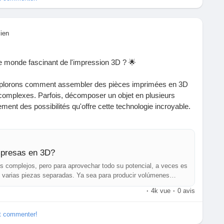
ue-utilizar-alcohol-isopropilico-impresion-3d-150420252/
lien
e monde fascinant de l'impression 3D ? 🌟
 explorons comment assembler des pièces imprimées en 3D
 complexes. Parfois, décomposer un objet en plusieurs
nement des possibilités qu'offre cette technologie incroyable.
mes plus grands ou pour combiner différents matériaux,
 aventure créative !
, j'ai découvert que chaque projet n'est pas seulement une
presas en 3D?
e et d'innover. Alors, n’hésitez pas à relever le défi et à
os complejos, pero para aprovechar todo su potencial, a veces es
 varias piezas separadas. Ya sea para producir volúmenes
mpresora, ensamblar dive
·
4k vue
·
0 avis
www.3dnatives.com/es/guia-ensamblar-piezas-3d-230620252/
et commenter!
tion
#Technologie
#DIY