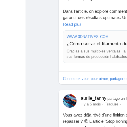
Dans l'article, on explore comment
garantir des résultats optimaux. U
opportunités d'apprentissage et d
Read plus
d'humidité, mais apprendre à les s
WWW.3DNATIVES.COM
Ne laissez pas l'humidité freiner 
¿Cómo secar el filamento de
prendre les rênes et de vous lance
Gracias a sus múltiples ventajas, la
sus formas de producción habituales
👉 Découvrez tous les détails ici :
desafíos. El proceso de impresión 
impresion-3d-evitar-humedad-181
Connectez-vous pour aimer, partager 
#Impression3D
#Innovation
#Techn
aurlie_fanny
partage un l
·
·
il y a 5 mois
Traduire
Vous avez déjà rêvé d'une finition
repasser ? 🤔 L'article "Stop Ironi