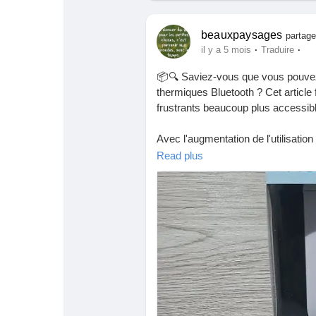
beauxpaysages
partage
·
·
il y a 5 mois
Traduire
📦🔍 Saviez-vous que vous pouvez 
thermiques Bluetooth ? Cet articl
frustrants beaucoup plus accessib
Avec l'augmentation de l'utilisatio
fonctionnement peut vraiment chang
Read plus
fait, j'ai moi-même rencontré des d
déchiffrer, on découvre un nouvea
Alors, pourquoi ne pas se lancer da
vous ouvrir des portes que vous n
Lisez l'article pour nourrir votre cur
https://hackaday.com/2026/03/09/re
printer-protocol/
#Impression3D
#Technologie
#Bri