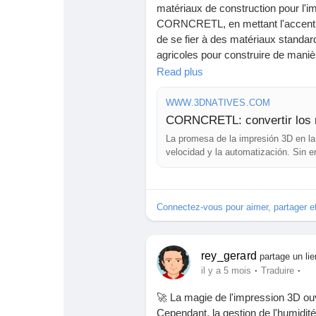
matériaux de construction pour l'
CORNCRETL, en mettant l'accent sur
de se fier à des matériaux standar
agricoles pour construire de maniè
Read plus
Cela me rappelle l'importance de r
Pourquoi ne pas rêver d'une constr
WWW.3DNATIVES.COM
premier pas vers un changement sig
La promesa de la impresión 3D en la
Pensez-vous que l'avenir de la cons
velocidad y la automatización. Sin 
la sostenibilidad. En lugar de depen
👉 Lisez l'article complet ici :
https
construccion-04032026/
Connectez-vous pour aimer, partager 
#ConstructionDurable
#Impressio
rey_gerard
partage un lie
·
·
il y a 5 mois
Traduire
🚀 La magie de l'impression 3D ou
Cependant, la gestion de l'humidité 