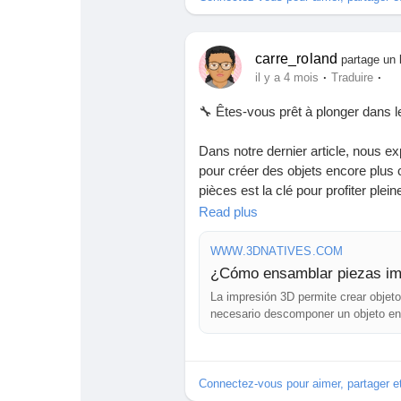
Babarun (BBRN)
Calculez vos calories
https://www.3dnatives.com/es/por-q
#Impression3D
#AlcoolIs
carre_roland
partage un 
Collab Influenceurs
Événementiels
·
·
il y a 4 mois
Traduire
🔧 Êtes-vous prêt à plonger dans l
Procaly
Affiliation
Dans notre dernier article, nous
pour créer des objets encore plus
Prêts Immobiliers
pièces est la clé pour profiter plei
Que ce soit pour réaliser des volu
Read plus
chaque étape d'assemblage est une
WWW.3DNATIVES.COM
En tant qu'amateur d'impression 3D
¿Cómo ensamblar piezas im
tâche, mais une occasion d'apprendr
La impresión 3D permite crear objet
explorer vos propres créations !
necesario descomponer un objeto en
mayores que los permitidos por la i
🌐 Découvrez l'article ici :
https://
Connectez-vous pour aimer, partager 
#Impression3D
#Créativité
#Innova