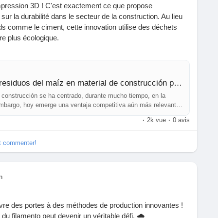
impression 3D ! C'est exactement ce que propose
 la durabilité dans le secteur de la construction. Au lieu
ds comme le ciment, cette innovation utilise des déchets
re plus écologique.
éinventer nos pratiques pour un avenir plus durable.
uction où chaque brique compte ? Cela pourrait être le
nificatif dans notre manière de bâtir.
CORNCRETL: convertir los residuos del maíz en material de construcción para la impresión 3D
 construcción se ha centrado, durante mucho tiempo, en la
truction pourrait être aussi vert ? 🌱
embargo, hoy emerge una ventaja competitiva aún más relevante:
der del cemento estanda
·
2k vue
·
0 avis
://www.3dnatives.com/es/corncretl-residuos-maiz-
et commenter!
n3D
#InnovationÉcologique
#DéveloppementDurable
#Maïs
n
vre des portes à des méthodes de production innovantes !
du filamento peut devenir un véritable défi. 🌧️