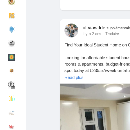
Découvrir Groupes
Mes groupes
oliviawilde
supplémentair
·
·
il y a 2 ans
Traduire
Find Your Ideal Student Home on 
Découvrir Pages
Pages aimées
Looking for affordable student ho
rooms & apartments, budget-friendl
spot today at £235.57/week on Stu
Articles populaires
Découvrir les articles
Read plus
#StudentHousing
#SolebayStreet
#GrandWalk
Financement
Mon financement
https://www.studenttenant.com/st
6102
Offres
Mes Offres
Emplois
Mes emplois