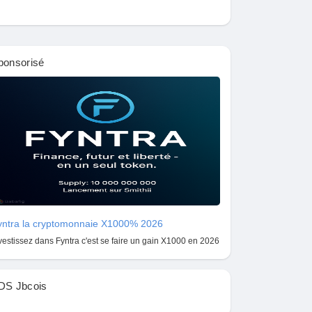
ponsorisé
yntra la cryptomonnaie X1000% 2026
vestissez dans Fyntra c'est se faire un gain X1000 en 2026
DS Jbcois