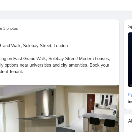
S
e 3 photos
Grand Walk, Solebay Street, London
using on East Grand Walk, Solebay Street! Modern houses,
y options near universities and city amenities. Book your
dent Tenant.
#StudentAccommodation
#LondonStudents
#StudentRentals
F
In
udent-accommodation/london/grand-walk-solebay-street-
A