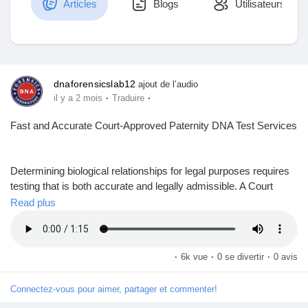
Articles
Blogs
Utilisateurs
Découvrir Marketplace
dnaforensicslab12
ajout de l’audio
·
·
il y a 2 mois
Traduire
Mes produits
Fast and Accurate Court-Approved Paternity DNA Test Services
Determining biological relationships for legal purposes requires
Découvrir Groupes
testing that is both accurate and legally admissible. A Court
Approved Paternity DNA Test provides scientifically validated
Read plus
evidence that can be used in family courts, inheritance disputes,
Mes groupes
child custody matters, immigration cases, and other legal
proceedings. Choosing a trusted laboratory is essential to
·
6k vue
·
0 se divertir
·
0 avis
ensure that the results meet judicial and regulatory
requirements.
Découvrir Pages
Connectez-vous pour aimer, partager et commenter!