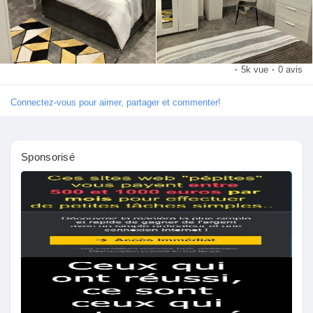
Pages aimées
·
5k vue
·
0 avis
Articles populaires
Connectez-vous pour aimer, partager et commenter!
Découvrir les articles
Sponsorisé
Financement
Mon financement
Offres