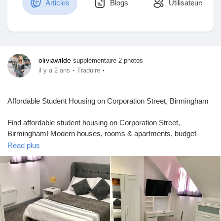
Articles
Blogs
Utilisateurs
Découvrir Marketplace
oliviawilde
supplémentaire 2 photos
·
·
il y a 2 ans
Traduire
Mes produits
Affordable Student Housing on Corporation Street, Birmingham
Find affordable student housing on Corporation Street,
Découvrir Groupes
Birmingham! Modern houses, rooms & apartments, budget-
friendly options near universities and city amenities. Book your
Read plus
spot today at an affordable price
Mes groupes
#CorporationStreet
#Birmingham
#BirminghamStudents
#StudentLiving
#AffordableHousing
#BirminghamAccommodation
#AffordableLiving
Découvrir Pages
https://www.studenttenant.com/student-
accommodation/birmingham/corporation-street-7154