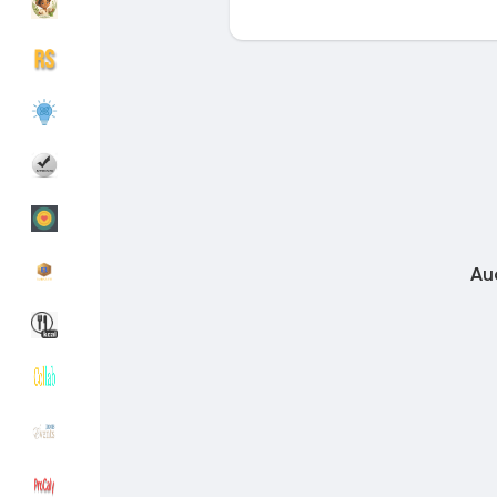
Découvrir Groupes
Mes groupes
Découvrir Pages
Pages aimées
Au
Articles populaires
Découvrir les articles
Financement
Mon financement
Offres
Mes Offres
Emplois
Mes emplois