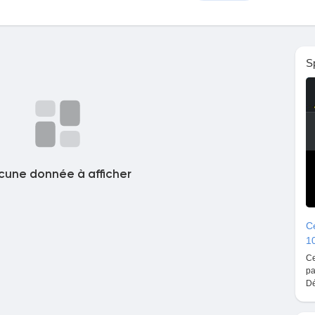
S
cune donnée à afficher
Ce
1
Ce
pa
Dé