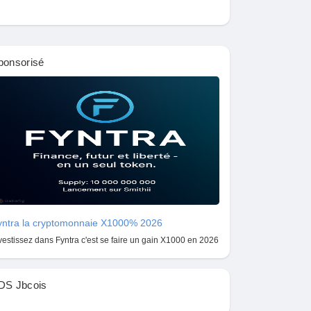
ponsorisé
yntra la cryptomonnaie X1000% 2026
vestissez dans Fyntra c'est se faire un gain X1000 en 2026
DS Jbcois