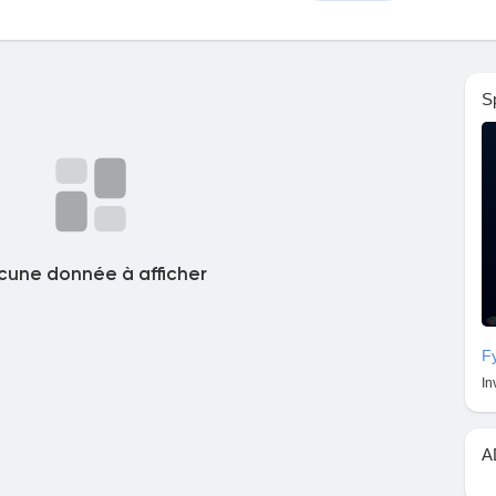
S
cune donnée à afficher
F
In
A