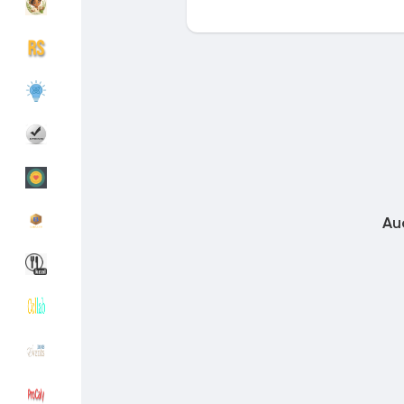
Découvrir Groupes
Mes groupes
Découvrir Pages
Pages aimées
Au
Articles populaires
Découvrir les articles
Financement
Mon financement
Offres
Mes Offres
Emplois
Mes emplois