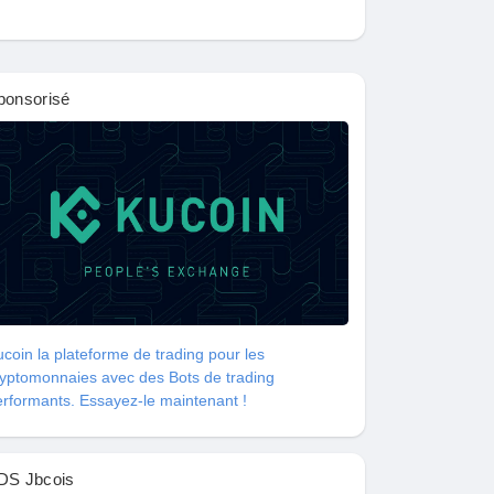
ponsorisé
coin la plateforme de trading pour les
ryptomonnaies avec des Bots de trading
rformants. Essayez-le maintenant !
DS Jbcois