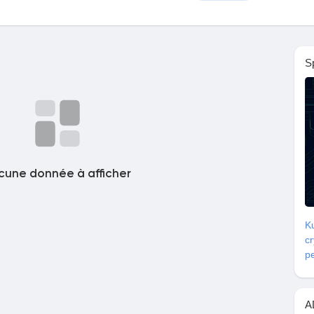
S
cune donnée à afficher
Ku
c
pe
A