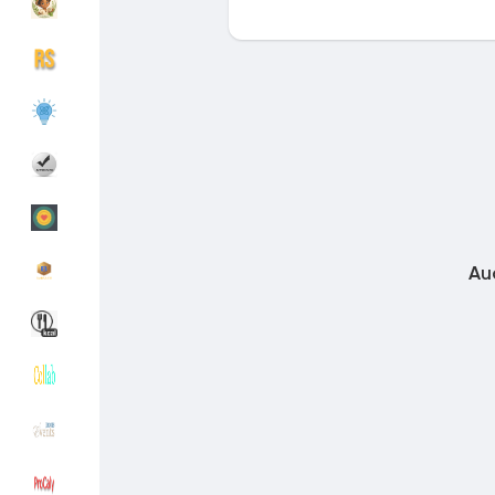
Découvrir Groupes
Mes groupes
Découvrir Pages
Pages aimées
Au
Articles populaires
Découvrir les articles
Financement
Mon financement
Offres
Mes Offres
Emplois
Mes emplois