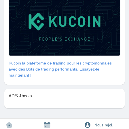
Pages aimées
Articles populaires
Découvrir les articles
Kucoin la plateforme de trading pour les cryptomonnaies
avec des Bots de trading performants. Essayez-le
Financement
maintenant !
Mon financement
ADS Jbcois
Offres
Nous rejoindre