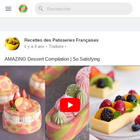
Recettes des Patisseries Françaises
Reels
·
·
il y a 4 ans
Traduire
AMAZING Dessert Compilation | So Satisfying
Découvrir Evènements
Mes événements
Découvrir Blogs
Mes Articles