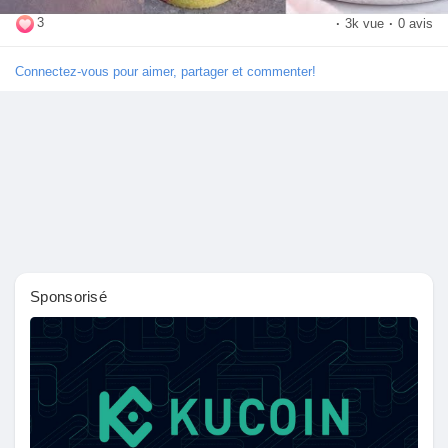
3
·
3k vue
·
0 avis
Connectez-vous pour aimer, partager et commenter!
Découvrir Marketplace
Mes produits
Découvrir Groupes
Sponsorisé
Mes groupes
Découvrir Pages