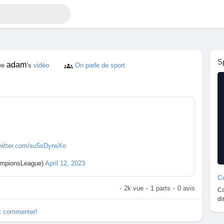
S
adam
ée
's
vidéo
On parle de sport
twitter.com/su5xDyrwXo
mpionsLeague)
April 12, 2023
Co
·
2k vue
·
1 parts
·
0 avis
Co
di
et commenter!