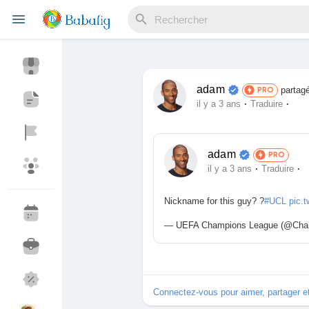
adam
partag
PRO
Reels
·
·
il y a 3 ans
Traduire
adam
PRO
Découvrir Evènements
Mes événements
·
·
il y a 3 ans
Traduire
Nickname for this guy? ?
#UCL
pic.
Découvrir Blogs
Mes Articles
— UEFA Champions League (@Cha
Découvrir Marketplace
Mes produits
Connectez-vous pour aimer, partager 