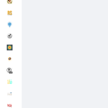
Découvrir Groupes
Mes groupes
Découvrir Pages
Pages aimées
Articles populaires
Découvrir les articles
Financement
Mon financement
Offres
Mes Offres
Emplois
Mes emplois