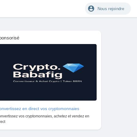
Nous rejoindre
ponsorisé
nvertissez en direct vos cryptomonnaies
nvertissez vos cryptomonnaies, achetez et vendez en
rect