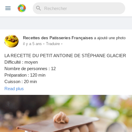
Recettes des Patisseries Françaises
Reels
a ajouté une photo
·
·
il y a 5 ans
Traduire
LA RECETTE DU PETIT ANTOINE DE STÉPHANE GLACIER
Difficulté : moyen
Découvrir Evènements
Nombre de personnes : 12
Préparation : 120 min
Cuisson : 20 min
Mes événements
Pour le croustillant praliné
Read plus
60g de praliné noisette
25g de couverture noire à 64%
55g de pailleté feuilletine (crêpes dentelles)
Découvrir Blogs
Pour la dacquoise noisette
150g de sucre glace
150g de poudre d’amande brute
Mes Articles