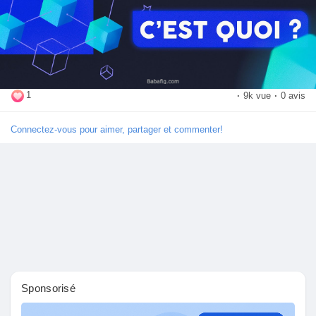
Découvrir Marketplace
1
·
9k vue
·
0 avis
Mes produits
Connectez-vous pour aimer, partager et commenter!
Découvrir Groupes
Mes groupes
Sponsorisé
Découvrir Pages