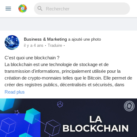
Business & Marketing
Reels
a ajouté une photo
·
·
il y a 4 ans
Traduire
C'est quoi une blockchain ?
La blockchain est une technologie de stockage et de
Découvrir Evènements
transmission d'informations, principalement utilisée pour la
création de crypto-monnaies telles que le Bitcoin. Elle permet de
créer des registres publics, décentralisés et sécurisés, dans
Mes événements
lesquels les données ne peuvent être modifiées qu'avec
Read plus
l'accord de tous les utilisateurs. Cela permet de garantir la
transparence et l'immuabilité des informations enregistrées sur
la blockchain.
Découvrir Blogs
John Imiza
Mes Articles