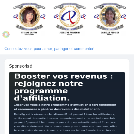
Découvrir Marketplace
Mes produits
Connectez-vous pour aimer, partager et commenter!
Sponsorisé
Découvrir Groupes
Mes groupes
Découvrir Pages