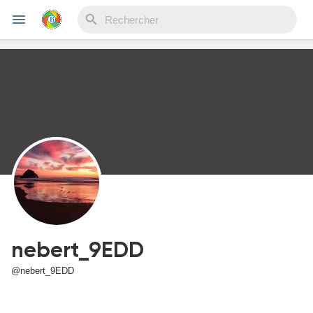
Reels
Découvrir Evènements
Mes événements
nebert_9EDD
Découvrir Blogs
@nebert_9EDD
Mes Articles