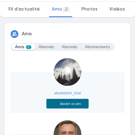
Fil d'actualité
Amis
Photos
Vidéos
2
Découvrir Marketplace
Amis
Amis
Abonnés
Abonnés
Abonnements
Mes produits
2
Découvrir Groupes
abulebbeh_bilal
Mes groupes
Ajouter un ami
Découvrir Pages