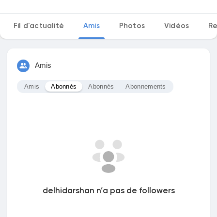
Fil d'actualité
Amis
Photos
Vidéos
Re
Découvrir Marketplace
Amis
Mes produits
Amis
Abonnés
Abonnés
Abonnements
Découvrir Groupes
Mes groupes
delhidarshan n’a pas de followers
Découvrir Pages