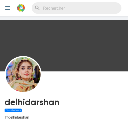
Reels
Découvrir Evènements
Mes événements
delhidarshan
Découvrir Blogs
Distributeurs
@delhidarshan
Mes Articles