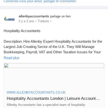
Connectez-vous pour aimer, partager et commenter!
allenbyaccountants
partage un lien
·
·
il y a 2 ans
Traduire
Hospitality Accountants
Description: Hire Allenby Expert Hospitality Accountants for the
Largest Job Creating Sector of the U.K. They Will Manage
Bookkeeping, Payroll, VAT and Other Taxation Issues for Your
Business. Call 0208 914 8887 and fix a meeting.
Read plus
https://www.allenbyaccountants.co.uk/sectors/hospitality-
accountants/
WWW.ALLENBYACCOUNTANTS.CO.UK
Hospitality Accountants London | Leisure Accountants
Allenby Accountants has a specialist team of hospitality