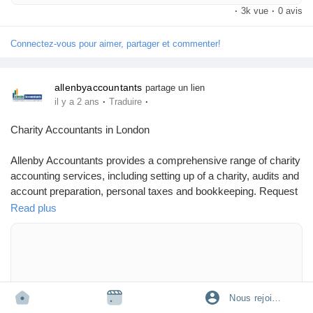
·
3k vue
·
0 avis
Connectez-vous pour aimer, partager et commenter!
allenbyaccountants
partage un lien
·
·
il y a 2 ans
Traduire
Charity Accountants in London
Allenby Accountants provides a comprehensive range of charity
accounting services, including setting up of a charity, audits and
account preparation, personal taxes and bookkeeping. Request
a Quote Now. Call 0208 914 8887.
Read plus
https://www.allenbyaccountants.co.uk/sectors/charity-
accountants-london/
Nous rejoindre
WWW.ALLENBYACCOUNTANTS.CO.UK