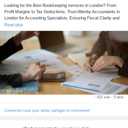
Looking for the Best Bookkeeping services in London? From
Profit Margins to Tax Deductions, Trust Allenby Accountants in
London for Accounting Specialists, Ensuring Fiscal Clarity and
Growth. Visit
https://www.allenbyaccountants.co.uk/other-
Read plus
services/bookkeeping-services-london/
for more information.
https://www.allenbyaccountants.co.uk/other-
services/bookkeeping-services-london/
·
411 vue
·
0 avis
Connectez-vous pour aimer, partager et commenter!