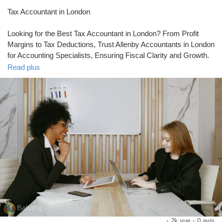
Tax Accountant in London
Looking for the Best Tax Accountant in London? From Profit
Margins to Tax Deductions, Trust Allenby Accountants in London
for Accounting Specialists, Ensuring Fiscal Clarity and Growth.
Visit
https://www.allenbyaccountants.co.uk/avoid-common-
Read plus
mistakes-by-consulting-tax-advisors-in-london/
for more
information.
·
2k vue
·
0 avis