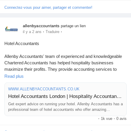
Connectez-vous pour aimer, partager et commenter!
allenbyaccountants
partage un lien
·
·
il y a 2 ans
Traduire
Hotel Accountants
Allenby Accountants' team of experienced and knowledgeable
Chartered Accountants has helped hospitality businesses
maximize their profits. They provide accounting services to
hotels or a chain of a businesses. Visit their official website or
Read plus
Call 0208 914 8887 for free consultation.
https://www.allenbyaccountants.co.uk/sectors/hotel-
WWW.ALLENBYACCOUNTANTS.CO.UK
accountants/
Hotel Accountants London | Hospitality Accountants | Allenby Accountants
Get expert advice on running your hotel. Allenby Accountants has a
professional team of hotel accountants who offer amazing
bookkeeping solutions. Click and get your quote.
·
1k vue
·
0 avis