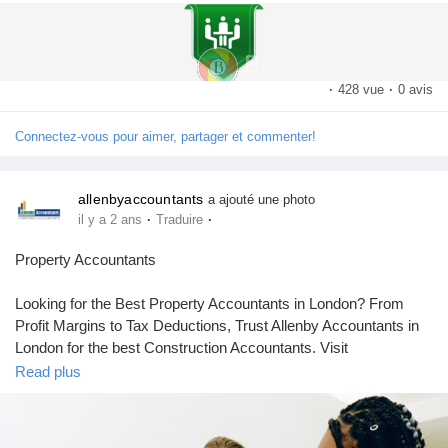
for more information.
·
428 vue
·
0 avis
Connectez-vous pour aimer, partager et commenter!
allenbyaccountants
a ajouté une photo
·
·
il y a 2 ans
Traduire
Property Accountants
Looking for the Best Property Accountants in London? From
Profit Margins to Tax Deductions, Trust Allenby Accountants in
London for the best Construction Accountants. Visit
https://www.allenbyaccountants.co.uk/sectors/property-
Read plus
construction-accountants/for
more information.