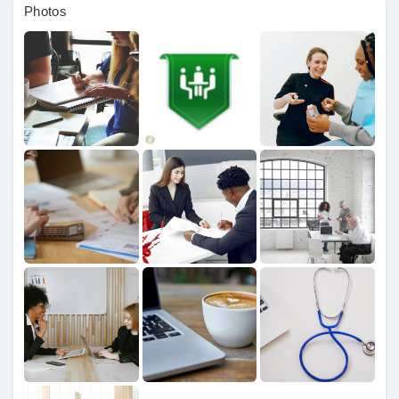
Photos
Pages aimées
Articles populaires
Découvrir les articles
Financement
Mon financement
Offres