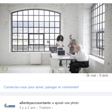
accountants/
for more information.
·
2k vue
·
0 avis
Connectez-vous pour aimer, partager et commenter!
allenbyaccountants
a ajouté une photo
·
·
il y a 2 ans
Traduire