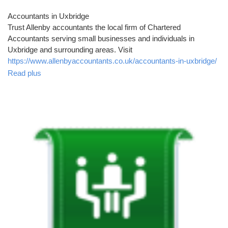
Récompenses
Accountants in Uxbridge
Trust Allenby accountants the local firm of Chartered
Accountants serving small businesses and individuals in
Babarun (BBRN)
Uxbridge and surrounding areas. Visit
https://www.allenbyaccountants.co.uk/accountants-in-uxbridge/
for more information.
Read plus
Calculez vos calories
Collab Influenceurs
Événementiels
Procaly
Affiliation