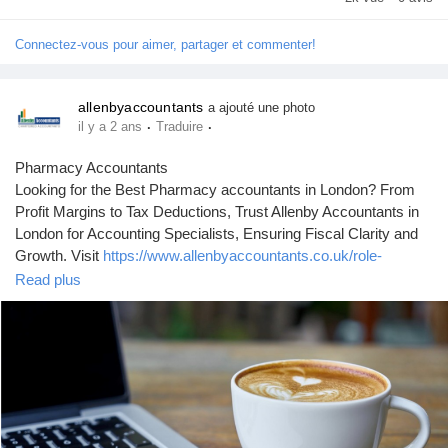
Connectez-vous pour aimer, partager et commenter!
allenbyaccountants
a ajouté une photo
·
·
il y a 2 ans
Traduire
Pharmacy Accountants
Looking for the Best Pharmacy accountants in London? From
Profit Margins to Tax Deductions, Trust Allenby Accountants in
London for Accounting Specialists, Ensuring Fiscal Clarity and
Growth. Visit
https://www.allenbyaccountants.co.uk/role-
hospitality-accountants-importance/
for more information.
Read plus