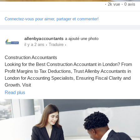
·
2k vue
·
0 avis
Connectez-vous pour aimer, partager et commenter!
allenbyaccountants
a ajouté une photo
·
·
il y a 2 ans
Traduire
Construction Accountants
Looking for the Best Construction Accountant in London? From
Profit Margins to Tax Deductions, Trust Allenby Accountants in
London for Accounting Specialists, Ensuring Fiscal Clarity and
Growth. Visit
https://www.allenbyaccountants.co.uk/sectors/property-
Read plus
construction-accountants/
for more information.