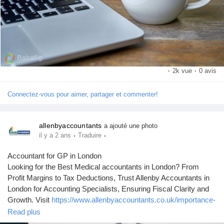
·
2k vue
·
0 avis
Connectez-vous pour aimer, partager et commenter!
allenbyaccountants
a ajouté une photo
·
·
il y a 2 ans
Traduire
Accountant for GP in London
Looking for the Best Medical accountants in London? From
Profit Margins to Tax Deductions, Trust Allenby Accountants in
London for Accounting Specialists, Ensuring Fiscal Clarity and
Growth. Visit
https://www.allenbyaccountants.co.uk/importance-
choosing-effective-medical-accountants-london/
for more
Read plus
information.