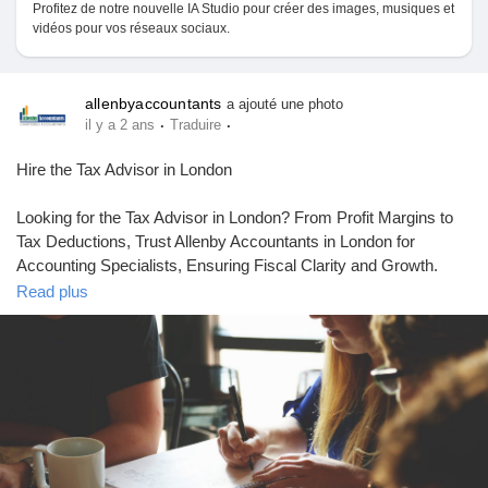
Profitez de notre nouvelle IA Studio pour créer des images, musiques et
vidéos pour vos réseaux sociaux.
allenbyaccountants
a ajouté une photo
·
·
il y a 2 ans
Traduire
Hire the Tax Advisor in London
Looking for the Tax Advisor in London? From Profit Margins to
Tax Deductions, Trust Allenby Accountants in London for
Accounting Specialists, Ensuring Fiscal Clarity and Growth.
Visit
https://www.allenbyaccountants.co.uk/get-best-tax-
Read plus
incentives-hiring-tax-advisor-london/
for more information.