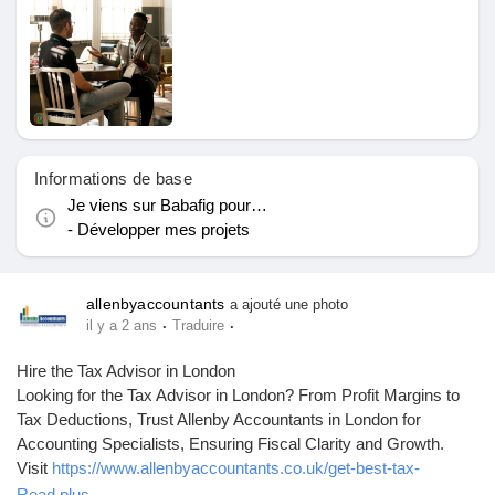
Mes Offres
Emplois
Mes emplois
Informations de base
Je viens sur Babafig pour…
Cours
- Développer mes projets
Mes cours
allenbyaccountants
a ajouté une photo
·
·
il y a 2 ans
Traduire
Forums
Hire the Tax Advisor in London
Looking for the Tax Advisor in London? From Profit Margins to
Tax Deductions, Trust Allenby Accountants in London for
Film
Accounting Specialists, Ensuring Fiscal Clarity and Growth.
Visit
https://www.allenbyaccountants.co.uk/get-best-tax-
incentives-hiring-tax-advisor-london/
for more information.
Read plus