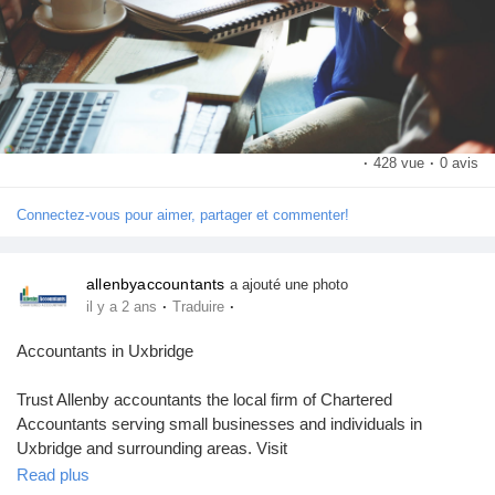
·
428 vue
·
0 avis
Connectez-vous pour aimer, partager et commenter!
allenbyaccountants
a ajouté une photo
·
·
il y a 2 ans
Traduire
Accountants in Uxbridge
Trust Allenby accountants the local firm of Chartered
Accountants serving small businesses and individuals in
Uxbridge and surrounding areas. Visit
https://www.allenbyaccountants.co.uk/accountants-in-uxbridge/
Read plus