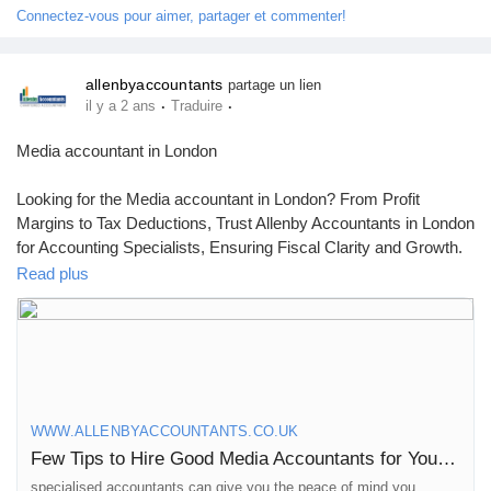
Connectez-vous pour aimer, partager et commenter!
allenbyaccountants
partage un lien
·
·
il y a 2 ans
Traduire
Media accountant in London
Looking for the Media accountant in London? From Profit
Margins to Tax Deductions, Trust Allenby Accountants in London
for Accounting Specialists, Ensuring Fiscal Clarity and Growth.
Visit
https://www.allenbyaccountants.co.uk/tips-hire-good-
Read plus
media-accountants-film-creative-agency/
WWW.ALLENBYACCOUNTANTS.CO.UK
Few Tips to Hire Good Media Accountants for Your Film and Creative Agency - allenbyaccountants
specialised accountants can give you the peace of mind you