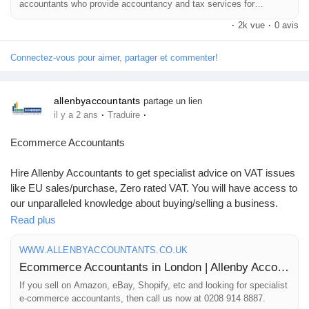
accountants who provide accountancy and tax services for
London's hospitality and leisure sector.
·
2k vue
·
0 avis
Connectez-vous pour aimer, partager et commenter!
allenbyaccountants
partage un lien
·
·
il y a 2 ans
Traduire
Ecommerce Accountants
Hire Allenby Accountants to get specialist advice on VAT issues
like EU sales/purchase, Zero rated VAT. You will have access to
our unparalleled knowledge about buying/selling a business.
Request a Quote Now. Call 0208 914 8887.
Read plus
https://www.allenbyaccountants.co.uk/sectors/ecommerce-
accountants/
WWW.ALLENBYACCOUNTANTS.CO.UK
Ecommerce Accountants in London | Allenby Accountants London
If you sell on Amazon, eBay, Shopify, etc and looking for specialist
e-commerce accountants, then call us now at 0208 914 8887.