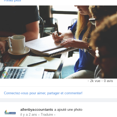
Jeux
Développeurs
Récompenses
Entreprises locales
Runsound music
·
2k vue
·
0 avis
La silver économie
Connectez-vous pour aimer, partager et commenter!
Affiliation Matrice 3x9
allenbyaccountants
a ajouté une photo
·
·
il y a 2 ans
Traduire