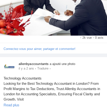
·
2k vue
·
0 avis
Connectez-vous pour aimer, partager et commenter!
allenbyaccountants
a ajouté une photo
·
·
il y a 2 ans
Traduire
Technology Accountants
Looking for the Best Technology Accountant in London? From
Profit Margins to Tax Deductions, Trust Allenby Accountants in
London for Accounting Specialists, Ensuring Fiscal Clarity and
Growth. Visit
https://www.allenbyaccountants.co.uk/sectors/technology-
Read plus