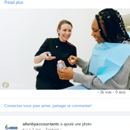
construction-accountants/
for more information.
Read plus
·
2k vue
·
0 avis
Connectez-vous pour aimer, partager et commenter!
allenbyaccountants
a ajouté une photo
·
·
il y a 2 ans
Traduire