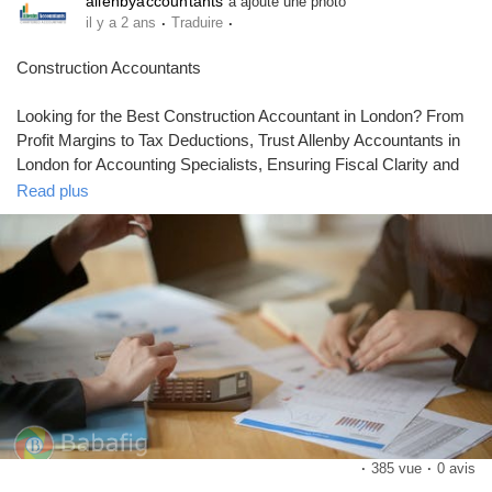
allenbyaccountants
a ajouté une photo
·
·
il y a 2 ans
Traduire
Construction Accountants
Looking for the Best Construction Accountant in London? From
Profit Margins to Tax Deductions, Trust Allenby Accountants in
London for Accounting Specialists, Ensuring Fiscal Clarity and
Growth. Visit
Read plus
https://www.allenbyaccountants.co.uk/sectors/property-
construction-accountants/
for more information.
·
385 vue
·
0 avis