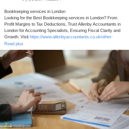
Bookkeeping services in London
Looking for the Best Bookkeeping services in London? From
Profit Margins to Tax Deductions, Trust Allenby Accountants in
London for Accounting Specialists, Ensuring Fiscal Clarity and
Growth. Visit
https://www.allenbyaccountants.co.uk/other-
services/bookkeeping-services-london/
for more information.
Read plus