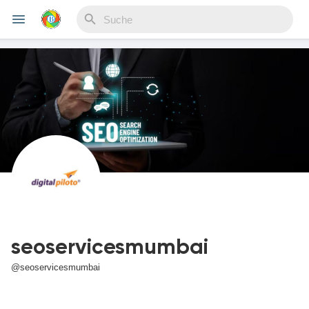
Reels
Entdecken Veranstaltungen
Meine Events
seoservicesmumbai
Entdecken Blogs
@seoservicesmumbai
Meine Blogs