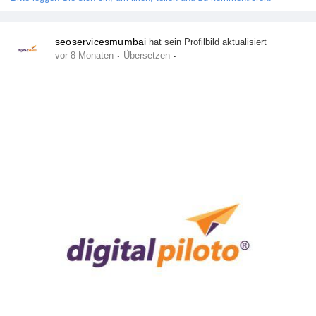
Spiele
seoservicesmumbai
hat sein Profilbild aktualisiert
·
·
vor 8 Monaten
Übersetzen
Entwickler
Merits
Entreprises locales
Runsound music
La silver économie
Affiliation Matrice 3x9