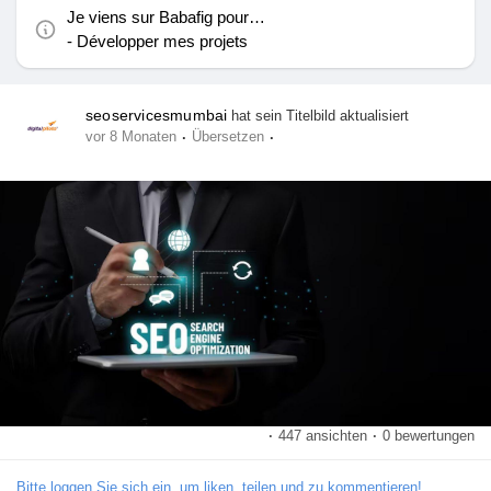
Angebote
Je viens sur Babafig pour…
- Développer mes projets
Jobs
seoservicesmumbai
hat sein Titelbild aktualisiert
·
·
vor 8 Monaten
Übersetzen
Jobs
Gruppen
Gruppen
Foren
Filme
·
447 ansichten
·
0 bewertungen
Bitte loggen Sie sich ein, um liken, teilen und zu kommentieren!