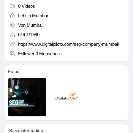
0 Videos
Seiten denen du folgst
Lebt in
Mumbai
Von
Mumbai
01/01/1990
Beliebte Beiträge
https://www.digitalpiloto.com/seo-company-mumbai/
Follower
0 Menschen
Beiträge entdecken
Fotos
Spendenaufruf
Meine Finanzierung/en
Angebote
Basisinformation