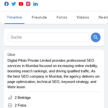
Timeline
Freunde
Fotos
Videos
Reel
Entdecken Marktplatz
Meine Produkte
Über
Digital Piloto Private Limited provides professional SEO
Entdecken Gruppen
services in Mumbai focused on increasing online visibility,
boosting search rankings, and driving qualified traffic. As
the best SEO company in Mumbai, the agency delivers on-
Meine Gruppen
page optimization, technical SEO, keyword strategy, and
high-quality link-building to help businesses grow digitally
Mehr lesen
with measurable results. For expert SEO support, contact
+917003941041 / +919832697944.
2 Beiträge
Entdecken Seiten
2 Fotos