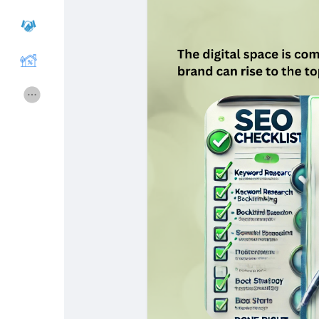
Gruppen
Gruppen
Foren
Filme
Spiele
Entwickler
Merits
Entreprises locales
Runsound music
La silver économie
Affiliation Matrice 3x9
Récompenses