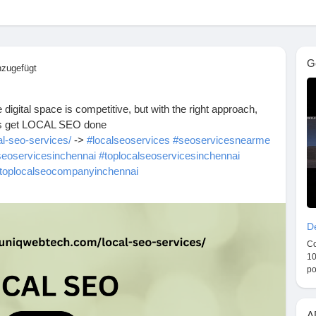
G
nzugefügt
tal space is competitive, but with the right approach,
lgst
et’s get LOCAL SEO done
al-seo-services/
->
#localseoservices
#seoservicesnearme
seoservicesinchennai
#toplocalseoservicesinchennai
toplocalseocompanyinchennai
n
alseoservicesnearme
#localseoexpert
#localseoagency
marketingcompany
g/en
De
Co
10
po
A