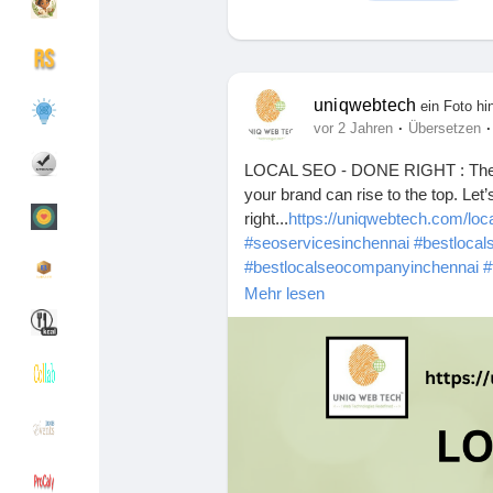
Entdecken Gruppen
Meine Gruppen
uniqwebtech
ein Foto hi
·
·
vor 2 Jahren
Übersetzen
LOCAL SEO - DONE RIGHT : The digi
Entdecken Seiten
Seiten denen du fo
your brand can rise to the top. L
right...
https://uniqwebtech.com/loc
#seoservicesinchennai
#bestlocal
#bestlocalseocompanyinchennai
#
Beliebte Beiträge
Beiträge entdecke
#localseoconsultantinchennai
#loc
Mehr lesen
#LocalSEOchennai
#seo
#digital
Spendenaufruf
Meine Finanzierun
Angebote
Angebote
Jobs
Jobs