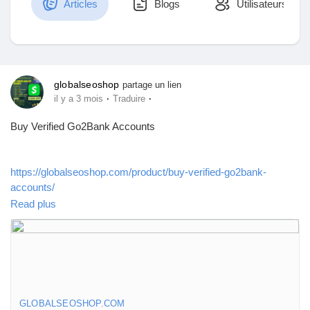
Articles
Blogs
Utilisateurs
Découvrir Marketplace
globalseoshop
partage un lien
·
·
il y a 3 mois
Traduire
Mes produits
Buy Verified Go2Bank Accounts
https://globalseoshop.com/product/buy-verified-go2bank-
Découvrir Groupes
accounts/
Read plus
Mes groupes
On the off chance that you need more data simply thump us-
Email: Globalseoshop@gmail.com
WhatsApp: +18647088783
Skype: GlobalSeoShop
Découvrir Pages
Telegram: @GlobalSeoShop
GLOBALSEOSHOP.COM