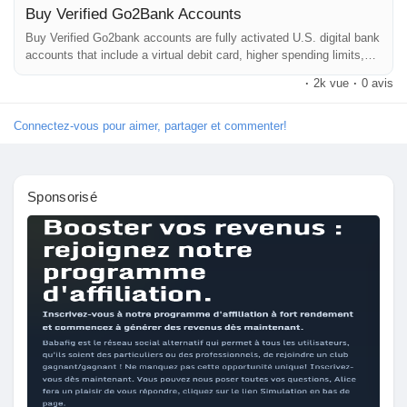
Buy Verified Go2Bank Accounts
Pages aimées
#BuyGo2BankAccount
Buy Verified Go2bank accounts are fully activated U.S. digital bank
accounts that include a virtual debit card, higher spending limits,
and instant online usability. Buying a verified Go2bank account
·
2k vue
·
0 avis
allows users to make secure online payments, subscriptions, and
#VerifiedGo2Bank
digital purchases without waiting for physical card delivery.
Articles populaires
Connectez-vous pour aimer, partager et commenter!
#Go2BankForBusiness
Découvrir les articles
Sponsorisé
#GlobalSEOshop
Financement
Mon financement
Offres