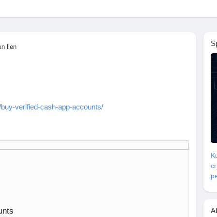
S
n lien
/buy-verified-cash-app-accounts/
ore data simply thump us-
Ku
c
pe
unts
A