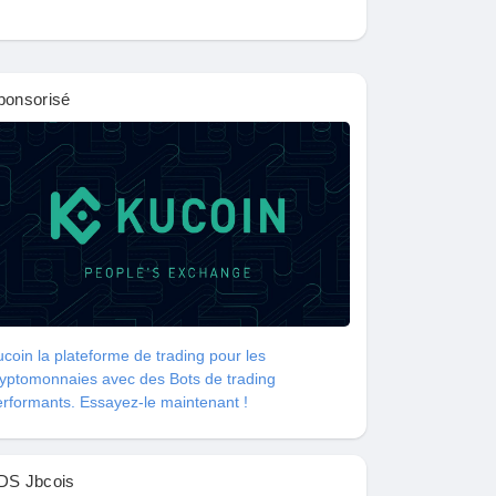
ponsorisé
coin la plateforme de trading pour les
ryptomonnaies avec des Bots de trading
rformants. Essayez-le maintenant !
DS Jbcois