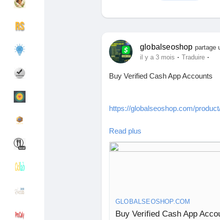
Découvrir Groupes
Mes groupes
globalseoshop
partage u
·
·
il y a 3 mois
Traduire
Buy Verified Cash App Accounts
Découvrir Pages
Pages aimées
https://globalseoshop.com/product
Articles populaires
Découvrir les articles
Read plus
On the off chance that you need m
Email: Globalseoshop@gmail.com
Financement
Mon financement
WhatsApp: +18647088783
Skype: GlobalSeoShop
Telegram: @GlobalSeoShop
Offres
Mes Offres
GLOBALSEOSHOP.COM
Buy Verified Cash App Acco
#BuyCashAppAccounts
Emplois
Mes emplois