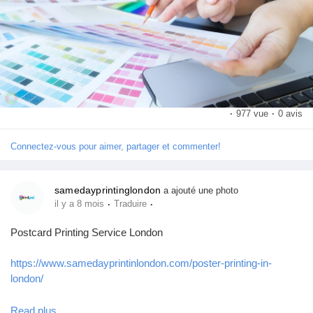
Pages aimées
Articles populaires
·
977 vue
·
0 avis
Découvrir les articles
Connectez-vous pour aimer, partager et commenter!
Financement
samedayprintinglondon
a ajouté une photo
·
·
il y a 8 mois
Traduire
Mon financement
Postcard Printing Service London
https://www.samedayprintinlondon.com/poster-printing-in-
Offres
london/
Same Day Printing London's postcard printing service allows
Read plus