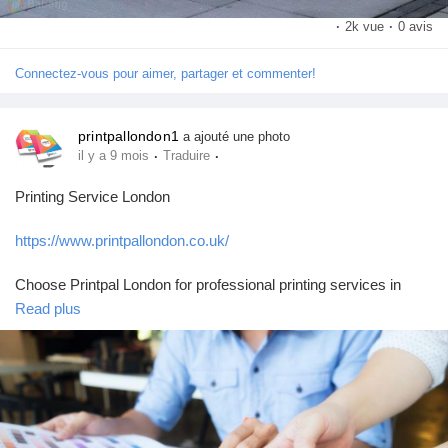
Jeux
·
2k vue
·
0 avis
Connectez-vous pour aimer, partager et commenter!
Développeurs
printpallondon1
a ajouté une photo
Récompenses
·
·
il y a 9 mois
Traduire
Printing Service London
Entreprises locales
https://www.printpallondon.co.uk/
Runsound music
Choose Printpal London for professional printing services in
London that ensure precision, quality, and speed. From flyers to
Read plus
posters, we provide cost-effective printing services tailored to
La silver économie
your business or personal needs, with exceptional results and
on-time delivery.
Affiliation Matrice 3x9
#printingservicelondon