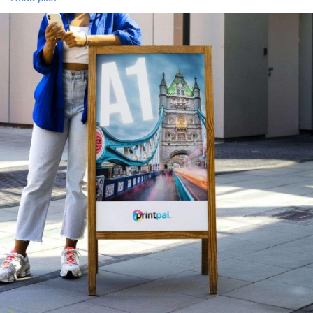
Mes Offres
you to create amazing postcards. Ideal for marketing,
invitations, and personalized messaging. You can rely on our
high-quality, rapid, and professional printing services.
Emplois
#postcardprintingservicelondon
Mes emplois
Cours
Mes cours
Forums
Film