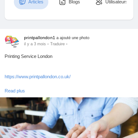
Articles
Blogs
Utilisateurs
Découvrir Marketplace
printpallondon1
a ajouté une photo
·
·
il y a 3 mois
Traduire
Mes produits
Printing Service London
https://www.printpallondon.co.uk/
Découvrir Groupes
Read plus
Printpal London is a dependable printing service that London
Mes groupes
businesses rely on, with expert checks, high-quality materials,
and quick turnaround times for each project. Contact us today to
experience hassle-free printing!
Découvrir Pages
#PrintingServiceLondon