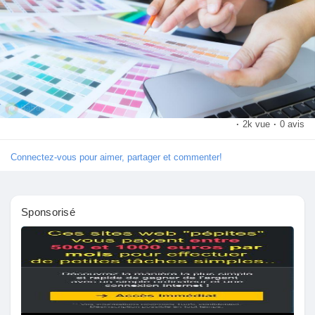
Récompenses
Babarun (BBRN)
Calculez vos calories
·
2k vue
·
0 avis
Collab Influenceurs
Connectez-vous pour aimer, partager et commenter!
Événementiels
Sponsorisé
Procaly
Affiliation