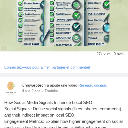
Jeux
Développeurs
Récompenses
·
27k vue
·
0 avis
Entreprises locales
Connectez-vous pour aimer, partager et commenter!
Runsound music
uniqwebtech
a ajouté une vidéo
Réseaux sociaux
·
·
il y a 2 ans
Traduire
La silver économie
How Social Media Signals Influence Local SEO
Social Signals: Define social signals (likes, shares, comments)
and their indirect impact on local SEO.
Affiliation Matrice 3x9
Engagement Metrics: Explain how higher engagement on social
media can lead to increased brand visibility, which may