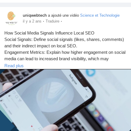
v
i
e
n
e
n
d
é
uniqwebtech
a ajouté une vidéo
Science et Technologie
r
g
a
c
·
·
il y a 2 ans
Traduire
t
s
n
r
i
s
a
How Social Media Signals Influence Local SEO
r
l
n
Social Signals: Define social signals (likes, shares, comments)
’
and their indirect impact on local SEO.
i
Engagement Metrics: Explain how higher engagement on social
m
media can lead to increased brand visibility, which may
a
positively influence local search rankings.
Read plus
g
Content Sharing: Discuss how shared content with local
e
keywords and links can drive traffic to your website, boosting
local relevance.
CLICK HERE:
https://uniqwebtech.com/local-seo-services/
#localseoservices
#seoservicesnearme
#seoservicesinchennai
#localbusiness
#localbusinesslisting
#Local
#googlemybusinessoptimization
#LocalSEO
#seoExpert
#bestlocalseocompany
#toplocalseocompany
#bestlocalseoservices
#toplocalseoservices
#socialmediainfluence