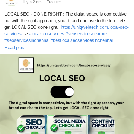
Mes Offres
·
·
il y a 2 ans
Traduire
LOCAL SEO - DONE RIGHT : The digital space is competitive,
but with the right approach, your brand can rise to the top. Let’s
Emplois
get LOCAL SEO done right...
https://uniqwebtech.com/local-seo-
services/
->
#localseoservices
#seoservicesnearme
#seoservicesinchennai
#bestlocalseoservicesinchennai
Mes emplois
#toplocalseoservicesinchennai
#bestlocalseocompanyinchennai
Read plus
#toplocalseocompanyinchennai
#localseoconsultantinchennai
#localseoservicesnearme
#localseoexpert
#localseoagency
Cours
#LocalSEOchennai
#seo
#digitalmarketingcompany
Mes cours
Forums
Film