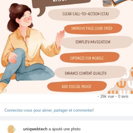
Pages aimées
Articles populaires
Découvrir les articles
Financement
Mon financement
·
26k vue
·
0 avis
Connectez-vous pour aimer, partager et commenter!
Offres
uniqwebtech
a ajouté une photo