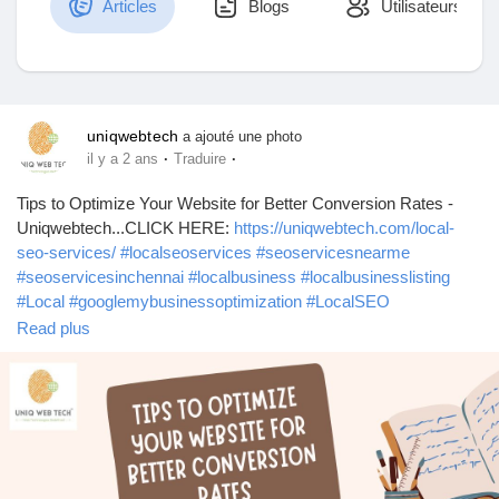
Articles
Blogs
Utilisateurs
Découvrir Marketplace
uniqwebtech
a ajouté une photo
·
·
il y a 2 ans
Traduire
Mes produits
Tips to Optimize Your Website for Better Conversion Rates -
Uniqwebtech...CLICK HERE:
https://uniqwebtech.com/local-
seo-services/
#localseoservices
#seoservicesnearme
#seoservicesinchennai
#localbusiness
#localbusinesslisting
Découvrir Groupes
#Local
#googlemybusinessoptimization
#LocalSEO
#localseoExpert
#bestlocalseocompany
#toplocalseocompany
Read plus
#bestlocalseoservices
#toplocalseoservices
Mes groupes
#socialmediainfluence
#seo
#uniqwebtech
#digitalmarketing
#localseoagency
Découvrir Pages