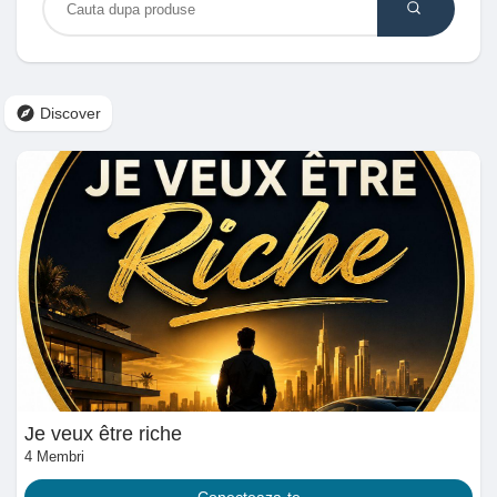
Discover Anunturi
Discover
Produsele mele
Discover Grupuri
My Groups
Je veux être riche
Discover Pagini
4 Membri
Conecteaza-te