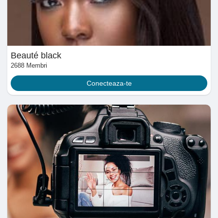
Jocuri
Developers
Beauté black
2688 Membri
Merits
Conecteaza-te
Entreprises locales
Runsound music
La silver économie
Affiliation Matrice 3x9