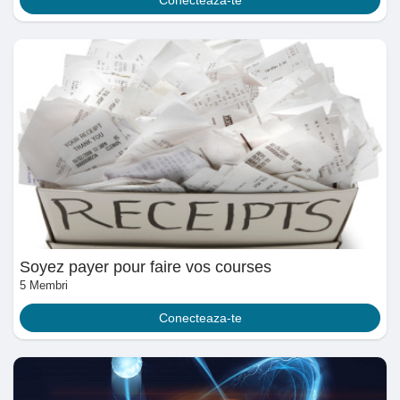
Pagini apreciate
Popular Posts
Discover Posts
Funding
Soyez payer pour faire vos courses
My Funding
5 Membri
Conecteaza-te
Offers