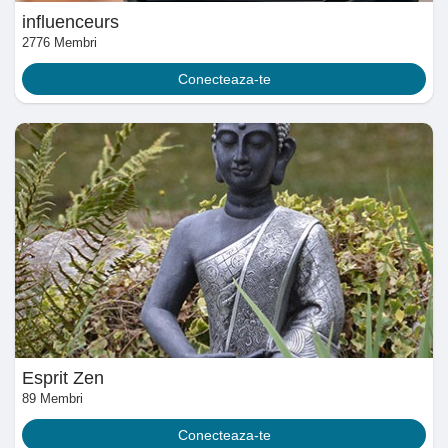
influenceurs
Récompenses
2776 Membri
Conecteaza-te
Babarun (BBRN)
Calculez vos calories
Collab Influenceurs
Événementiels
Procaly
Esprit Zen
89 Membri
Affiliation
Conecteaza-te